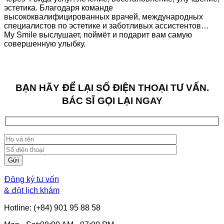
эстетика. Благодаря команде
высококвалифицированных врачей, международных
специалистов по эстетике и заботливых ассистентов…
My Smile выслушает, поймёт и подарит вам самую
совершенную улыбку.
BẠN HÃY ĐỂ LẠI SỐ ĐIỆN THOẠI TƯ VẤN.
BÁC SĨ GỌI LẠI NGAY
Đăng ký tư vấn
& đặt lịch khám
Hotline: (+84) 901 95 88 58