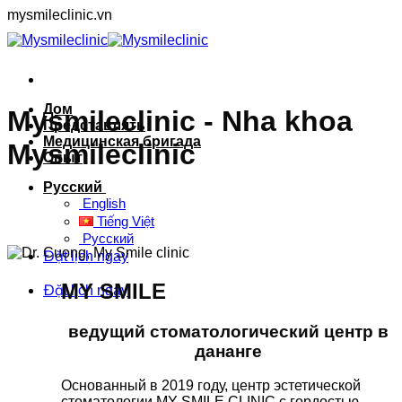
Skip
mysmileclinic.vn
to
content
Дом
Mysmileclinic - Nha khoa
Представлять
Медицинская бригада
Mysmileclinic
Опыт
Русский
English
Tiếng Việt
Русский
Đặt lịch ngay
MY SMILE
Đặt lịch ngay
ведущий стоматологический центр в
дананге
Основанный в 2019 году, центр эстетической
стоматологии MY SMILE CLINIC с гордостью