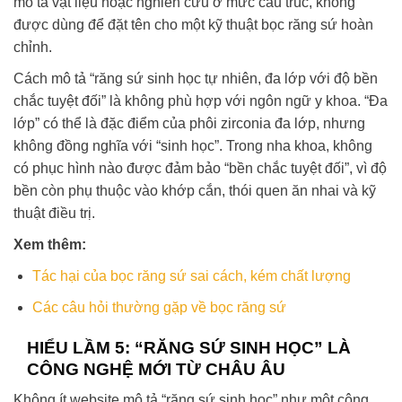
mô tả vật liệu hoặc nghiên cứu ở mức cấu trúc, không
được dùng để đặt tên cho một kỹ thuật bọc răng sứ hoàn
chỉnh.
Cách mô tả “răng sứ sinh học tự nhiên, đa lớp với độ bền
chắc tuyệt đối” là không phù hợp với ngôn ngữ y khoa. “Đa
lớp” có thể là đặc điểm của phôi zirconia đa lớp, nhưng
không đồng nghĩa với “sinh học”. Trong nha khoa, không
có phục hình nào được đảm bảo “bền chắc tuyệt đối”, vì độ
bền còn phụ thuộc vào khớp cắn, thói quen ăn nhai và kỹ
thuật điều trị.
Xem thêm:
Tác hại của bọc răng sứ sai cách, kém chất lượng
Các câu hỏi thường gặp về bọc răng sứ
HIỂU LẦM 5: “RĂNG SỨ SINH HỌC” LÀ
CÔNG NGHỆ MỚI TỪ CHÂU ÂU
Không ít website mô tả “răng sứ sinh học” như một công