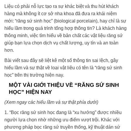
Liệu có phải nỗ lực tạo ra sự khác biệt và thu hút khách
hàng mà không ít cơ sở nha khoa đã đưa ra khái niệm
mới: “răng sứ sinh học” (biological porcelain), hay chỉ là sự
hiểu lầm trong quá trình tổng hợp thông tin? Là khách hàng
thông minh, việc tìm hiểu về bản chất các vật liệu răng sứ
giúp bạn lựa chọn dịch vụ chất lượng, uy tín và an toàn
hơn.
Bài viết sau đây sẽ liệt kê một số thông tin sai lệch, gây
hiểu lầm và sự thật về loại vật liệu có tên là “răng sứ sinh
học” trên thị trường hiện nay.
MỘT VÀI GIỚI THIỆU VỀ “RĂNG SỨ SINH
HỌC” HIỆN NAY
(Xem ngay các hiểu lầm và sự thật phía dưới)
1. “Bọc răng sứ sinh học đang là “xu hướng” được nhiều
người lựa chọn nhờ những ưu điểm vượt trội. Khác với
phương pháp bọc răng sứ truyền thống, kỹ thuật dán sứ