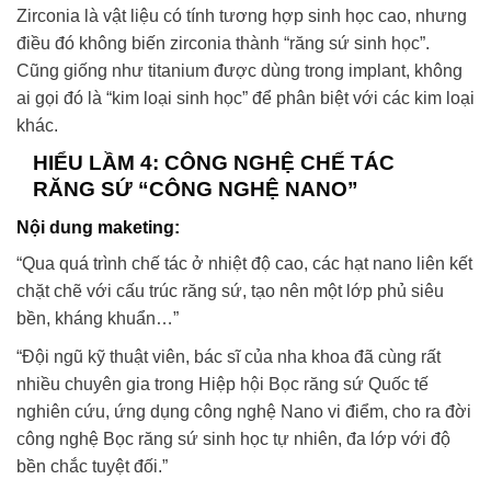
Zirconia là vật liệu có tính tương hợp sinh học cao, nhưng
điều đó không biến zirconia thành “răng sứ sinh học”.
Cũng giống như titanium được dùng trong implant, không
ai gọi đó là “kim loại sinh học” để phân biệt với các kim loại
khác.
HIỂU LẦM 4: CÔNG NGHỆ CHẾ TÁC
RĂNG SỨ “CÔNG NGHỆ NANO”
Nội dung maketing:
“Qua quá trình chế tác ở nhiệt độ cao, các hạt nano liên kết
chặt chẽ với cấu trúc răng sứ, tạo nên một lớp phủ siêu
bền, kháng khuẩn…”
“Đội ngũ kỹ thuật viên, bác sĩ của nha khoa đã cùng rất
nhiều chuyên gia trong Hiệp hội Bọc răng sứ Quốc tế
nghiên cứu, ứng dụng công nghệ Nano vi điểm, cho ra đời
công nghệ Bọc răng sứ sinh học tự nhiên, đa lớp với độ
bền chắc tuyệt đối.”