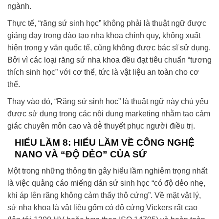
ngành.
Thực tế, “răng sứ sinh học” không phải là thuật ngữ được
giảng dạy trong đào tạo nha khoa chính quy, không xuất
hiện trong y văn quốc tế, cũng không được bác sĩ sử dụng.
Bởi vì các loại răng sứ nha khoa đều đạt tiêu chuẩn “tương
thích sinh học” với cơ thể, tức là vật liệu an toàn cho cơ
thể.
Thay vào đó, “Răng sứ sinh học” là thuật ngữ này chủ yếu
được sử dụng trong các nội dung marketing nhằm tạo cảm
giác chuyên môn cao và dễ thuyết phục người điều trị.
HIỂU LẦM 8: HIỂU LẦM VỀ CÔNG NGHỆ
NANO VÀ “ĐỘ DẺO” CỦA SỨ
Một trong những thông tin gây hiểu lầm nghiêm trọng nhất
là việc quảng cáo miếng dán sứ sinh học “có độ dẻo nhẹ,
khi áp lên răng không cảm thấy thô cứng”. Về mặt vật lý,
sứ nha khoa là vật liệu gốm có độ cứng Vickers rất cao