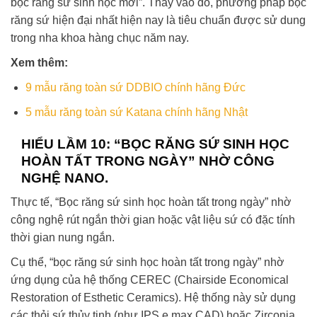
bọc răng sứ sinh học mới”. Thay vào đó, phương pháp bọc
răng sứ hiện đại nhất hiện nay là tiêu chuẩn được sử dung
trong nha khoa hàng chục năm nay.
Xem thêm:
9 mẫu răng toàn sứ DDBIO chính hãng Đức
5 mẫu răng toàn sứ Katana chính hãng Nhật
HIỂU LẦM 10: “BỌC RĂNG SỨ SINH HỌC
HOÀN TẤT TRONG NGÀY” NHỜ CÔNG
NGHỆ NANO.
Thực tế, “Bọc răng sứ sinh học hoàn tất trong ngày” nhờ
công nghệ rút ngắn thời gian hoặc vật liệu sứ có đặc tính
thời gian nung ngắn.
Cụ thể, “bọc răng sứ sinh học hoàn tất trong ngày” nhờ
ứng dụng của hệ thống CEREC (Chairside Economical
Restoration of Esthetic Ceramics). Hệ thống này sử dụng
các thỏi sứ thủy tinh (như IPS e.max CAD) hoặc Zirconia