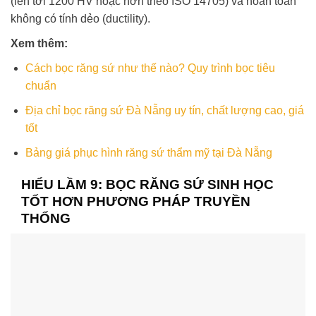
(lên tới 1200 HV hoặc hơn theo ISO 14705) và hoàn toàn
không có tính dẻo (ductility).
Xem thêm:
Cách bọc răng sứ như thế nào? Quy trình bọc tiêu
chuẩn
Địa chỉ bọc răng sứ Đà Nẵng uy tín, chất lượng cao, giá
tốt
Bảng giá phục hình răng sứ thẩm mỹ tại Đà Nẵng
HIỂU LẦM 9: BỌC RĂNG SỨ SINH HỌC
TỐT HƠN PHƯƠNG PHÁP TRUYỀN
THỐNG