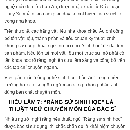
nghệ mới đến từ châu Âu, được nhập khẩu từ Đức hoặc
Thụy Sĩ, nhằm tạo cảm giác đây là một bước tiến vượt trội
trong nha khoa.
Trên thực tế, các hãng vật liệu nha khoa châu Âu chỉ công
bố tên vật liệu, thành phần và tiêu chuẩn kỹ thuật, chứ
không sử dụng thuật ngữ mơ hồ như “sinh học” để đặt tên
sản phẩm. Nếu tồn tại một vật liệu mới thực sự, nó phải có
tên khoa học rõ ràng, nghiên cứu lâm sàng và công bố trên
các tạp chí chuyên ngành.
Việc gắn mác “công nghệ sinh học châu Âu” trong nhiều
trường hợp chỉ là ngôn ngữ marketing, không phản ánh
đúng bản chất chuyên môn.
HIỂU LẦM 7: “RĂNG SỨ SINH HỌC” LÀ
THUẬT NGỮ CHUYÊN MÔN CỦA BÁC SĨ
Nhiều người nghĩ rằng nếu thuật ngữ “Răng sứ sinh học”
được bác sĩ sử dụng, thì chắc chắn đó là khái niệm chuyên