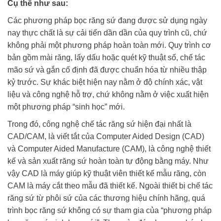
Cụ thể như sau:
Các phương pháp bọc răng sứ đang được sử dụng ngày
nay thực chất là sự cải tiến dần dần của quy trình cũ, chứ
không phải một phương pháp hoàn toàn mới. Quy trình cơ
bản gồm mài răng, lấy dấu hoặc quét kỹ thuật số, chế tác
mão sứ và gắn cố định đã được chuẩn hóa từ nhiều thập
kỷ trước. Sự khác biệt hiện nay nằm ở độ chính xác, vật
liệu và công nghệ hỗ trợ, chứ không nằm ở việc xuất hiện
một phương pháp “sinh học” mới.
Trong đó, công nghệ chế tác răng sứ hiện đại nhất là
CAD/CAM, là viết tắt của Computer Aided Design (CAD)
và Computer Aided Manufacture (CAM), là công nghệ thiết
kế và sản xuất răng sứ hoàn toàn tự động bằng máy. Như
vậy CAD là máy giúp kỹ thuật viên thiết kế mẫu răng, còn
CAM là máy cắt theo mẫu đã thiết kế. Ngoài thiết bị chế tác
răng sứ từ phôi sứ của các thương hiệu chính hãng, quá
trình bọc răng sứ không có sự tham gia của “phương pháp