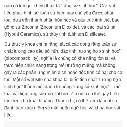
nào có tên gọi chính thức là “răng sứ sinh học”. Các vật
liệu phục hình sứ toàn sứ hiện nay chủ yếu được phân
loại dựa trên thành phần hóa học và cấu trúc tinh thể, bao
gồm: sứ Zirconia (Zirconium Dioxide), và các loại sứ lai
(Hybrid Ceramics), sứ thủy tinh (Lithium Disilicate).
Sự thực y khoa chỉ ra rằng, tất cả các dòng răng toàn sứ
chất lượng cao đều sở hữu đặc tính “tương hợp sinh học”
(biocompatibility), nghĩa là chúng có khả năng tồn tại và
thực hiện chức năng trong môi trường miệng mà không
gây ra các phản ứng miễn dịch hoặc độc tính có hại cho cơ
thể. Một số website nha khoa tại biến tính chất “tương hợp
sinh học” thành một danh từ riêng “răng sứ sinh học” – một
loại vật liệu răng sứ mới, tốt hơn Zirconia có thể gây hiểu
lầm lớn cho khách hàng. Thậm chí, có thể xem là một sự
đánh tráo khái niệm về mặt ngôn ngữ học và khoa học vật
liệu.