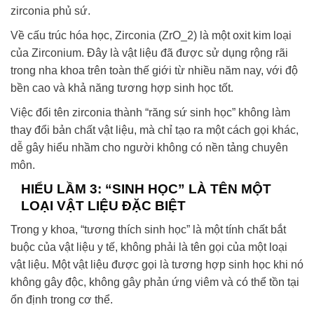
zirconia phủ sứ.
Về cấu trúc hóa học, Zirconia (ZrO_2) là một oxit kim loại
của Zirconium. Đây là vật liệu đã được sử dụng rộng rãi
trong nha khoa trên toàn thế giới từ nhiều năm nay, với độ
bền cao và khả năng tương hợp sinh học tốt.
Việc đổi tên zirconia thành “răng sứ sinh học” không làm
thay đổi bản chất vật liệu, mà chỉ tạo ra một cách gọi khác,
dễ gây hiểu nhầm cho người không có nền tảng chuyên
môn.
HIỂU LẦM 3: “SINH HỌC” LÀ TÊN MỘT
LOẠI VẬT LIỆU ĐẶC BIỆT
Trong y khoa, “tương thích sinh học” là một tính chất bắt
buộc của vật liệu y tế, không phải là tên gọi của một loại
vật liệu. Một vật liệu được gọi là tương hợp sinh học khi nó
không gây độc, không gây phản ứng viêm và có thể tồn tại
ổn định trong cơ thể.