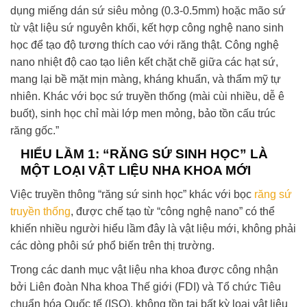
dụng miếng dán sứ siêu mỏng (0.3-0.5mm) hoặc mão sứ
từ vật liệu sứ nguyên khối, kết hợp công nghệ nano sinh
học để tạo độ tương thích cao với răng thật. Công nghệ
nano nhiệt độ cao tạo liên kết chặt chẽ giữa các hạt sứ,
mang lại bề mặt mịn màng, kháng khuẩn, và thẩm mỹ tự
nhiên. Khác với bọc sứ truyền thống (mài cùi nhiều, dễ ê
buốt), sinh học chỉ mài lớp men mỏng, bảo tồn cấu trúc
răng gốc.”
HIỂU LẦM 1: “RĂNG SỨ SINH HỌC” LÀ
MỘT LOẠI VẬT LIỆU NHA KHOA MỚI
Việc truyền thông “răng sứ sinh học” khác với bọc
răng sứ
truyền thống
, được chế tạo từ “công nghệ nano” có thể
khiến nhiều người hiểu lầm đây là vật liệu mới, không phải
các dòng phôi sứ phổ biến trên thị trường.
Trong các danh mục vật liệu nha khoa được công nhận
bởi Liên đoàn Nha khoa Thế giới (FDI) và Tổ chức Tiêu
chuẩn hóa Quốc tế (ISO), không tồn tại bất kỳ loại vật liệu