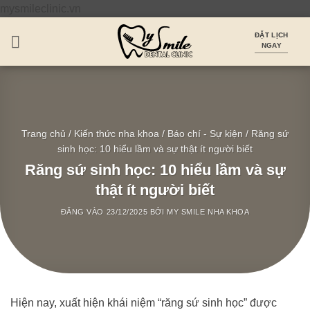
Bỏ
mysmileclinic.vn
qua
ĐẶT LỊCH
nội
NGAY
dung
Trang chủ
/
Kiến thức nha khoa
/
Báo chí - Sự kiện
/
Răng sứ
sinh học: 10 hiểu lầm và sự thật ít người biết
Răng sứ sinh học: 10 hiểu lầm và sự
thật ít người biết
ĐĂNG VÀO
23/12/2025
BỞI
MY SMILE NHA KHOA
Hiện nay, xuất hiện khái niệm “răng sứ sinh học” được