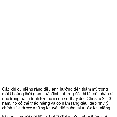
Các khí cụ niềng răng đều ảnh hưởng đến thẩm mỹ trong
một khoảng thời gian nhất định, nhưng đó chỉ là một phần rất
nhỏ trong hành trình lớn hơn của sự thay đổi. Chỉ sau 2 – 3
năm, họ có thể tháo niềng và có hàm răng đều, đẹp như ý,
chỉnh sửa được những khuyết điểm tồn tại trước khi niềng.
Không ít người nổi tiếng, hot TikToker, Youtuber thậm chí