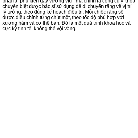
phải là “phụ kiện gây vướng víu”, mà chính là công cụ y khoa
chuyên biệt được bác sĩ sử dụng để di chuyển răng về vị trí
lý tưởng, theo đúng kế hoạch điều trị. Mỗi chiếc răng sẽ
được điều chỉnh từng chút một, theo tốc độ phù hợp với
xương hàm và cơ thể bạn. Đó là một quá trình khoa học và
cực kỳ tinh tế, không thể vội vàng.