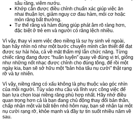
sâu răng, viêm nướu.
Khớp cắn được điều chỉnh chuẩn xác giúp việc ăn
nhai thuận lợi, giảm nguy cơ đau hàm, mỏi cơ hoặc
mòn răng bất thường.
Tư thế răng và hàm đúng giúp phát âm rõ ràng hơn,
đặc biệt ở trẻ em và người có răng lệch nhiều.
Vì vậy, thay vì xem việc đeo niềng là sự hy sinh vẻ ngoài,
bạn hãy nhìn nó như một bước chuyển mình cần thiết để đạt
được sự hài hòa, cả về mặt thẩm mỹ lẫn chức năng. Từng
chiếc răng đang được “huấn luyện” quay về đúng vị trí, giống
như những nốt nhạc được chỉnh cho đúng tông, để rồi một
ngày kia, bạn sẽ sở hữu một “bản hòa tấu nụ cười” thật rạng
rỡ và tự nhiên.
Vì vậy, niềng răng có xấu không là phụ thuộc vào góc nhìn
của mỗi người. Tùy vào nhu cầu và lĩnh vực công việc để
bạn lựa chọn loại niềng răng phù hợp nhất. Hãy nhớ điều
quan trọng hơn cả là bạn đang chủ động thay đổi bản thân,
chấp nhận một vài bất tiện nhỏ hôm nay, bạn sẽ nhận lại một
nụ cười rạng rỡ, khỏe mạnh và đầy tự tin suốt nhiều năm về
sau.