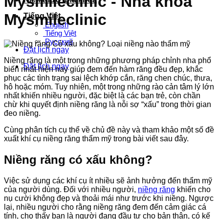
Mysmileclinic - Nha khoa
Mysmileclinic
Tiếng Việt
English
Tiếng Việt
Русский
Đặt lịch ngay
Niềng răng là một trong những phương pháp chỉnh nha phổ
Đặt lịch ngay
biến nhất hiện nay giúp đem đến hàm răng đều đẹp, khắc
phục các tình trạng sai lệch khớp cắn, răng chen chúc, thưa,
hô hoặc móm. Tuy nhiên, một trong những rào cản tâm lý lớn
nhất khiến nhiều người, đặc biệt là các bạn trẻ, còn chần
chừ khi quyết định niềng răng là nỗi sợ “xấu” trong thời gian
đeo niềng.
Cùng phân tích cụ thể về chủ đề này và tham khảo một số đề
xuất khí cụ niềng răng thẩm mỹ trong bài viết sau đây.
Niềng răng có xấu không?
Việc sử dụng các khí cụ ít nhiều sẽ ảnh hưởng đến thẩm mỹ
của người dùng. Đối với nhiều người,
niềng răng
khiến cho
nụ cười không đẹp và thoải mái như trước khi niềng. Ngược
lại, nhiều người cho rằng niềng răng đem đến cảm giác cá
tính, cho thấy bạn là người đang đầu tư cho bản thân, có kế