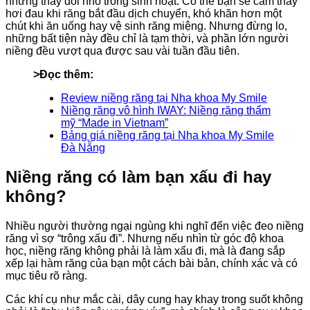
những thay đổi nhỏ trong sinh hoạt. Có thể bạn sẽ cảm thấy
hơi đau khi răng bắt đầu dịch chuyển, khó khăn hơn một
chút khi ăn uống hay vệ sinh răng miệng. Nhưng đừng lo,
những bất tiện này đều chỉ là tạm thời, và phần lớn người
niềng đều vượt qua được sau vài tuần đầu tiên.
>Đọc thêm:
Review niềng răng tại Nha khoa My Smile
Niềng răng vô hình IWAY: Niềng răng thẩm
mỹ “Made in Vietnam”
Bảng giá niềng răng tại Nha khoa My Smile
Đà Nẵng
Niềng răng có làm bạn xấu đi hay
không?
Nhiều người thường ngại ngùng khi nghĩ đến việc đeo niềng
răng vì sợ “trông xấu đi”. Nhưng nếu nhìn từ góc độ khoa
học, niềng răng không phải là làm xấu đi, mà là đang sắp
xếp lại hàm răng của bạn một cách bài bản, chính xác và có
mục tiêu rõ ràng.
Các khí cụ như mắc cài, dây cung hay khay trong suốt không