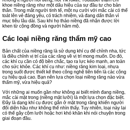
khoe niềng răng như một dấu hiệu của sự đầu tư cho bản
thân. Trong mắt người tinh tế, một nụ cười với mắc cài có thể
toát lên vẻ đáng yêu, có trách nhiệm, và đang dấn thân vì
mục tiêu lâu dài. Sau khi họ tháo niềng đã nhận được lời
khen từ cộng đồng và người hâm mộ.
Các loại niềng răng thẩm mỹ cao
Bản chất của niềng răng là sử dụng khí cụ để chỉnh nha, tức
là điều chỉnh vị trí của các răng về vị trí mong muốn. Do đó,
các khí cụ cần có độ bền chắc, tạo ra lực kéo mạnh, an toàn
cho sức khỏe. Các khí cụ như: niềng răng kim loại, nhựa
trong suốt được thiết kế theo công nghệ tiên tiến là các công
cụ hiệu quả cao. Bạn nên lựa chọn loại niềng răng nào vừa
thẩm mỹ, vừa hiệu quả?
Với những ai muốn gần như không ai biết mình đang niềng,
mắc cài mặt trong (niềng mặt lưỡi) là một lựa chọn đặc biệt.
Đây là dạng khí cụ được gắn ở mặt trong răng khiến người
đối diện hầu như không thể nhìn thấy. Tuy nhiên, loại này lại
có thể gây cộm lưỡi hoặc hơi khó khăn khi nói chuyện trong
giai đoạn đầu.