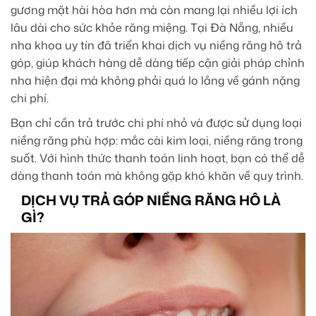
gương mặt hài hòa hơn mà còn mang lại nhiều lợi ích
lâu dài cho sức khỏe răng miệng. Tại Đà Nẵng, nhiều
nha khoa uy tín đã triển khai dịch vụ niềng răng hô trả
góp, giúp khách hàng dễ dàng tiếp cận giải pháp chỉnh
nha hiện đại mà không phải quá lo lắng về gánh nặng
chi phí.
Bạn chỉ cần trả trước chi phí nhỏ và được sử dụng loại
niềng răng phù hợp: mắc cài kim loại, niềng răng trong
suốt. Với hình thức thanh toán linh hoạt, bạn có thể dễ
dàng thanh toán mà không gặp khó khăn về quy trình.
DỊCH VỤ TRẢ GÓP NIỀNG RĂNG HÔ LÀ
GÌ?