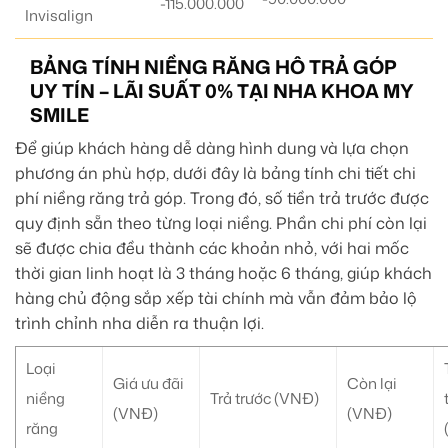
-115.000.000
Invisalign
BẢNG TÍNH NIỀNG RĂNG HÔ TRẢ GÓP
UY TÍN – LÃI SUẤT 0% TẠI NHA KHOA MY
SMILE
Để giúp khách hàng dễ dàng hình dung và lựa chọn
phương án phù hợp, dưới đây là bảng tính chi tiết chi
phí niềng răng trả góp. Trong đó, số tiền trả trước được
quy định sẵn theo từng loại niềng. Phần chi phí còn lại
sẽ được chia đều thành các khoản nhỏ, với hai mốc
thời gian linh hoạt là 3 tháng hoặc 6 tháng, giúp khách
hàng chủ động sắp xếp tài chính mà vẫn đảm bảo lộ
trình chỉnh nha diễn ra thuận lợi.
Loại
Giá ưu đãi
Còn lại
niềng
Trả trước (VNĐ)
(VNĐ)
(VNĐ)
răng