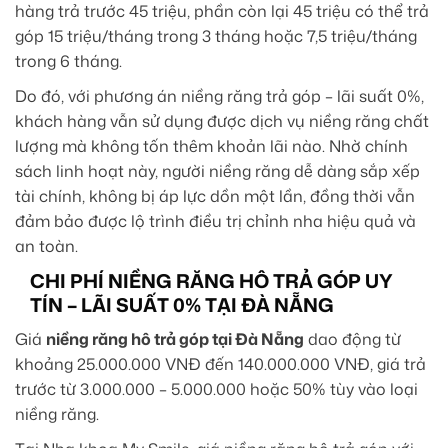
hàng trả trước 45 triệu, phần còn lại 45 triệu có thể trả
góp 15 triệu/tháng trong 3 tháng hoặc 7,5 triệu/tháng
trong 6 tháng.
Do đó, với phương án niềng răng trả góp – lãi suất 0%,
khách hàng vẫn sử dụng được dịch vụ niềng răng chất
lượng mà không tốn thêm khoản lãi nào. Nhờ chính
sách linh hoạt này, người niềng răng dễ dàng sắp xếp
tài chính, không bị áp lực dồn một lần, đồng thời vẫn
đảm bảo được lộ trình điều trị chỉnh nha hiệu quả và
an toàn.
CHI PHÍ NIỀNG RĂNG HÔ TRẢ GÓP UY
TÍN – LÃI SUẤT 0% TẠI ĐÀ NẴNG
Giá
niềng răng hô trả góp tại Đà Nẵng
dao động từ
khoảng 25.000.000 VNĐ đến 140.000.000 VNĐ, giá trả
trước từ 3.000.000 – 5.000.000 hoặc 50% tùy vào loại
niềng răng.