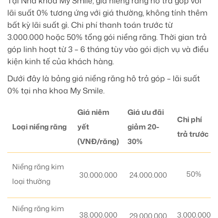
Tại Nha khoa My Smile, giá niềng răng hô trả góp với
lãi suất 0% tương ứng với giá thường, không tính thêm
bất kỳ lãi suất gì. Chi phí thanh toán trước từ
3.000.000 hoặc 50% tổng gói niềng răng. Thời gian trả
góp linh hoạt từ 3 – 6 tháng tùy vào gói dịch vụ và điều
kiện kinh tế của khách hàng.
Dưới đây là bảng giá niềng răng hô trả góp – lãi suất
0% tại nha khoa My Smile.
Giá niêm
Giá ưu đãi
Chi phí
Loại niềng răng
yết
giảm 20-
trả trước
(VNĐ/răng)
30%
Niềng răng kim
50%
30.000.000
24.000.000
loại thường
Niềng răng kim
38.000.000
3.000.000
29.000.000