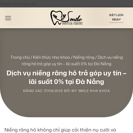
Bỏ
mysmileclinic.vn
qua
ĐẶT LỊCH
nội
NGAY
dung
Trang chủ
/
Kiến thức nha khoa
/
Niềng răng
/
Dịch vụ niềng
răng hô trả góp uy tín – lãi suất 0% tại Đà Nẵng
Dịch vụ niềng răng hô trả góp uy tín –
lãi suất 0% tại Đà Nẵng
ĐĂNG VÀO
27/08/2025
BỞI
MY SMILE NHA KHOA
Niềng răng hô không chỉ giúp cải thiện nụ cười và