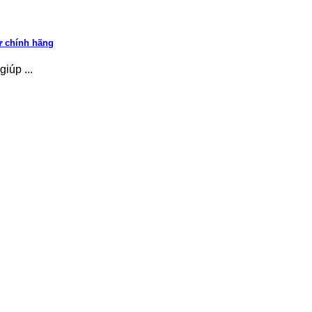
ứ chính hãng
iúp ...