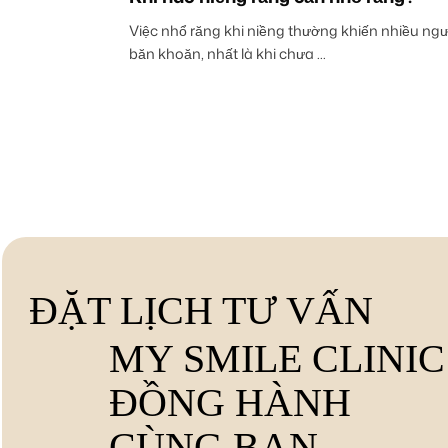
Việc nhổ răng khi niềng thường khiến nhiều ngư
băn khoăn, nhất là khi chưa ...
ĐẶT LỊCH TƯ VẤN
MY SMILE CLINIC
ĐỒNG HÀNH
CÙNG BẠN