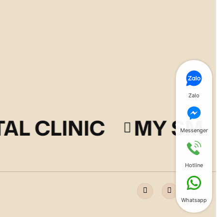
Zalo
AL CLINIC
MY SMIL
Messenger
Hotline
Whatsapp