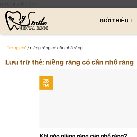
Bỏ
mysmileclinic.vn
qua
nội
GIỚI THIỆU
dung
Trang chủ
/
niềng răng có cần nhổ răng
Lưu trữ thẻ:
niềng răng có cần nhổ răng
28
Th6
Khi nào niềng răng cần nhổ răng?