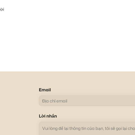
ời
Email
Lời nhắn