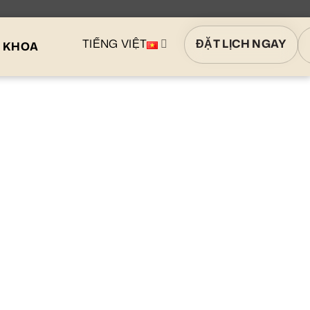
TIẾNG VIỆT
ĐẶT LỊCH NGAY
A KHOA