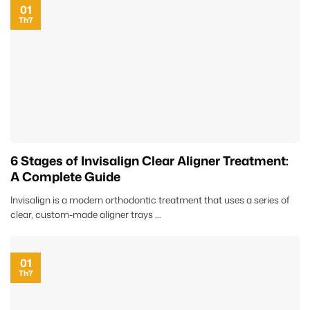
01
Th7
6 Stages of Invisalign Clear Aligner Treatment:
A Complete Guide
Invisalign is a modern orthodontic treatment that uses a series of
clear, custom-made aligner trays ...
01
Th7