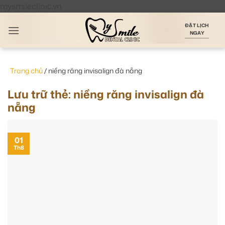
Bỏ
mysmileclinic.vn
qua
ĐẶT LỊCH
nội
NGAY
dung
Trang chủ
/
niềng răng invisalign đà nẵng
Lưu trữ thẻ:
niềng răng invisalign đà
nẵng
01
Th8