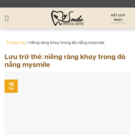
Bỏ
mysmileclinic.vn
qua
ĐẶT LỊCH
nội
NGAY
dung
Trang chủ
/
niềng răng khay trong đà nẵng mysmile
Lưu trữ thẻ:
niềng răng khay trong đà
nẵng mysmile
16
Th1