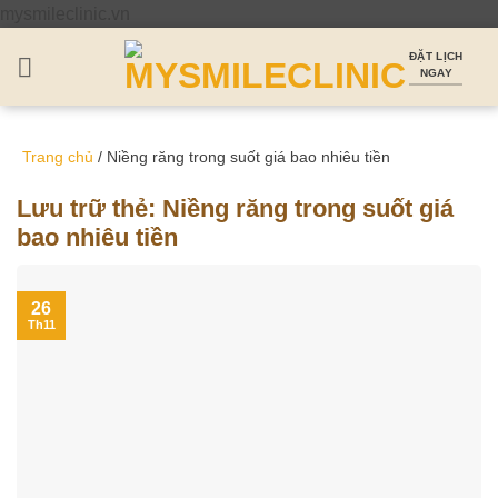
Bỏ
mysmileclinic.vn
qua
ĐẶT LỊCH
nội
NGAY
dung
Trang chủ
/
Niềng răng trong suốt giá bao nhiêu tiền
Lưu trữ thẻ:
Niềng răng trong suốt giá
bao nhiêu tiền
26
Th11