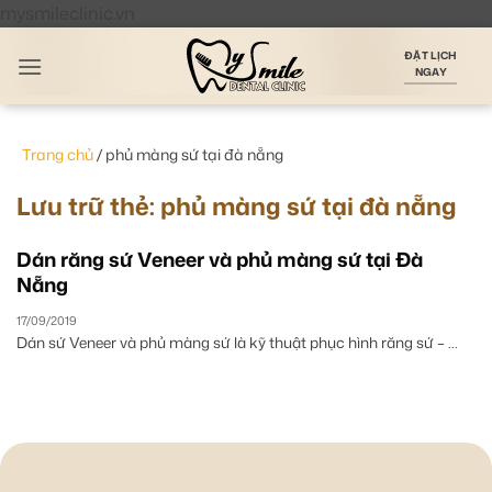
Bỏ
mysmileclinic.vn
qua
ĐẶT LỊCH
nội
NGAY
dung
Trang chủ
/
phủ màng sứ tại đà nẵng
Lưu trữ thẻ:
phủ màng sứ tại đà nẵng
Dán răng sứ Veneer và phủ màng sứ tại Đà
Nẵng
17/09/2019
Dán sứ Veneer và phủ màng sứ là kỹ thuật phục hình răng sứ – ...