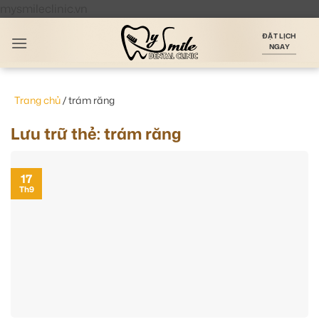
Bỏ
mysmileclinic.vn
qua
ĐẶT LỊCH
nội
NGAY
dung
Trang chủ
/
trám răng
Lưu trữ thẻ:
trám răng
17
Th9