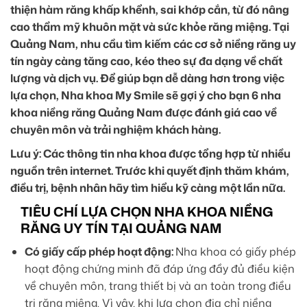
thiện hàm răng khấp khểnh, sai khớp cắn, từ đó nâng
cao thẩm mỹ khuôn mặt và sức khỏe răng miệng. Tại
Quảng Nam, nhu cầu tìm kiếm các cơ sở niềng răng uy
tín ngày càng tăng cao, kéo theo sự đa dạng về chất
lượng và dịch vụ. Để giúp bạn dễ dàng hơn trong việc
lựa chọn, Nha khoa My Smile sẽ gợi ý cho bạn 6 nha
khoa niềng răng Quảng Nam được đánh giá cao về
chuyên môn và trải nghiệm khách hàng.
Lưu ý: Các thông tin nha khoa được tổng hợp từ nhiều
nguồn trên internet. Trước khi quyết định thăm khám,
điều trị, bệnh nhân hãy tìm hiểu kỹ càng một lần nữa.
TIÊU CHÍ LỰA CHỌN NHA KHOA NIỀNG
RĂNG UY TÍN TẠI QUẢNG NAM
Có giấy cấp phép hoạt động:
Nha khoa có giấy phép
hoạt động chứng minh đã đáp ứng đầy đủ điều kiện
về chuyên môn, trang thiết bị và an toàn trong điều
trị răng miệng. Vì vậy, khi lựa chọn địa chỉ niềng