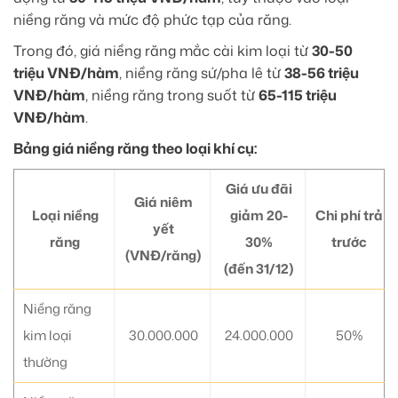
niềng răng và mức độ phức tạp của răng.
Trong đó, giá niềng răng mắc cài kim loại từ
30-50
triệu VNĐ/hàm
, niềng răng sứ/pha lê từ
38-56 triệu
VNĐ/hàm
, niềng răng trong suốt từ
65-115 triệu
VNĐ/hàm
.
Bảng giá niềng răng theo loại khí cụ:
Giá ưu đãi
Giá niêm
Loại niềng
giảm 20-
Chi phí trả
yết
răng
30%
trước
(VNĐ/răng)
(đến 31/12)
Niềng răng
kim loại
30.000.000
24.000.000
50%
thường