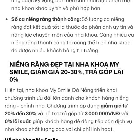
ứng được kỳ vọng, bạn nên cân nhắc lựa chọn một
nha khoa khác uy tín và phù hợp hơn.
Số ca niềng răng thành công:
Số lượng ca niềng
răng đạt kết quả tốt là thước đo phản ánh uy tín và
năng lực chuyên môn của nha khoa. Càng nhiều ca
niềng răng thành công thì càng thể hiện nha khoa
đó được nhiều khách hàng tin tưởng.
NIỀNG RĂNG ĐẸP TẠI NHA KHOA MY
SMILE, GIẢM GIÁ 20-30%, TRẢ GÓP LÃI
0%
Hiện tại, nha khoa My Smile Đà Nẵng triển khai
chương trình ưu đãi lớn dành cho khách hàng niềng
răng – chỉnh nha. Chương trình áp dụng
giảm giá từ
20% đến 30%
và hỗ trợ trả góp từ
3.000.000VNĐ
với
0% lãi suất
, giúp khách hàng dễ dàng tiếp cận dịch vụ
nha khoa chất lượng cao với chi phí linh hoạt.
Về nha khoa My Smile