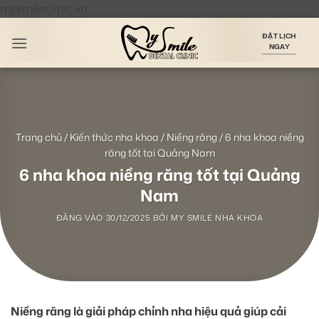
Bỏ
mysmileclinic.vn
qua
ĐẶT LỊCH
nội
NGAY
dung
Trang chủ
/
Kiến thức nha khoa
/
Niềng răng
/
6 nha khoa niềng
răng tốt tại Quảng Nam
6 nha khoa niềng răng tốt tại Quảng
Nam
ĐĂNG VÀO
30/12/2025
BỞI
MY SMILE NHA KHOA
Niềng răng là giải pháp chỉnh nha hiệu quả giúp cải