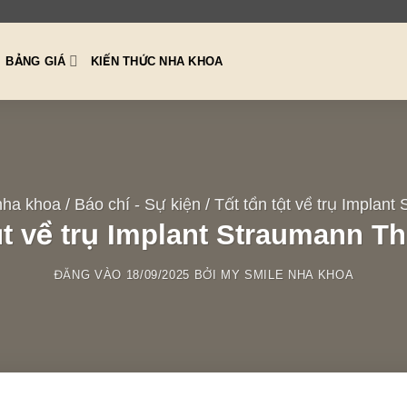
BẢNG GIÁ
KIẾN THỨC NHA KHOA
nha khoa
/
Báo chí - Sự kiện
/
Tất tần tật về trụ Implant
ật về trụ Implant Straumann Th
ĐĂNG VÀO
18/09/2025
BỞI
MY SMILE NHA KHOA