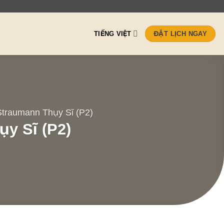
TIẾNG VIỆT
ĐẶT LỊCH NGAY
 Straumann Thụy Sĩ (P2)
ụy Sĩ (P2)