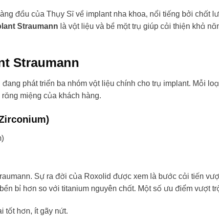
ng đầu của Thụy Sĩ về implant nha khoa, nổi tiếng bởi chất lư
plant Straumann
là vật liệu và bề mặt trụ giúp cải thiện khả n
.
lant Straumann
đang phát triển ba nhóm vật liệu chính cho trụ implant. Mỗi lo
ng răng miệng của khách hàng.
 Zirconium)
traumann. Sự ra đời của Roxolid được xem là bước cải tiến vượt 
ền bỉ hơn so với titanium nguyên chất. Một số ưu điểm vượt trộ
 tốt hơn, ít gãy nứt.