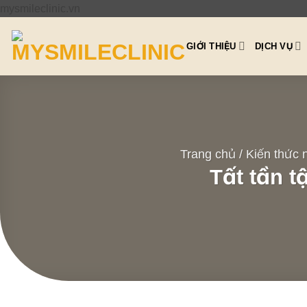
Bỏ
mysmileclinic.vn
qua
nội
GIỚI THIỆU
DỊCH VỤ
dung
Trang chủ
/
Kiến thức 
Tất tần t