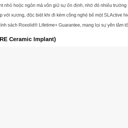
mplant nhỏ hoặc ngắn mà vẫn giữ sự ổn định, nhờ đó nhiều trườ
ợp với xương, đặc biệt khi đi kèm công nghệ bề mặt SLActive hi
ính sách Roxolid® Lifetime+ Guarantee, mang lại sự yên tâm t
URE Ceramic Implant)