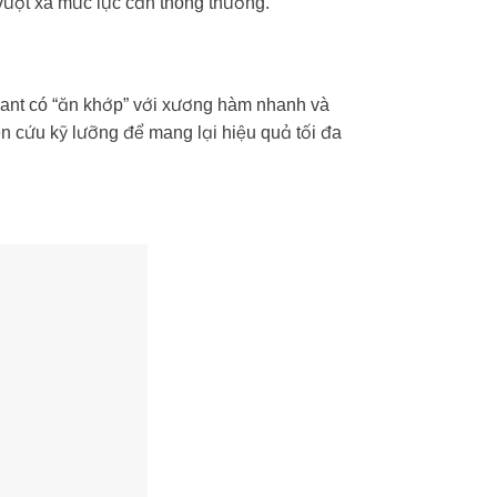
 vượt xa mức lực cắn thông thường.
mplant có “ăn khớp” với xương hàm nhanh và
n cứu kỹ lưỡng để mang lại hiệu quả tối đa