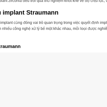
lant zirconia đều trải qua thử nghiệm khắt khe về độ chịu lực,
ụ implant Straumann
ụ implant cũng đóng vai trò quan trọng trong việc quyết định i
 nhiều công nghệ xử lý bề mặt khác nhau, mỗi loại được nghiê
Straumann