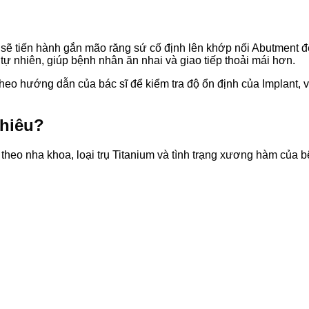
ĩ sẽ tiến hành gắn mão răng sứ cố định lên khớp nối Abutment 
ự nhiên, giúp bệnh nhân ăn nhai và giao tiếp thoải mái hơn.
ỳ theo hướng dẫn của bác sĩ để kiểm tra độ ổn định của Implant
nhiêu?
theo nha khoa, loại trụ Titanium và tình trạng xương hàm của 