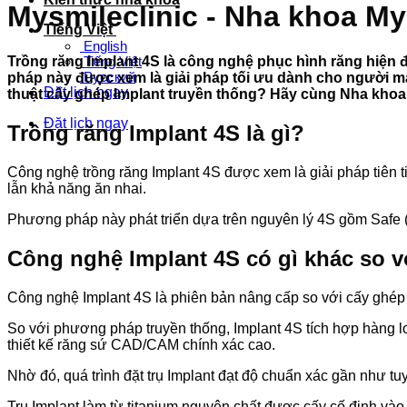
Mysmileclinic - Nha khoa My
Tiếng Việt
English
Trồng răng Implant 4S là công nghệ phục hình răng hiện
Tiếng Việt
Русский
pháp này được xem là giải pháp tối ưu dành cho người mất
Đặt lịch ngay
thuật cấy ghép Implant truyền thống? Hãy cùng Nha khoa M
Đặt lịch ngay
Trồng răng Implant 4S là gì?
Công nghệ trồng răng Implant 4S được xem là giải pháp tiên t
lẫn khả năng ăn nhai.
Phương pháp này phát triển dựa trên nguyên lý 4S gồm Safe (a
Công nghệ Implant 4S có gì khác so 
Công nghệ Implant 4S là phiên bản nâng cấp so với cấy ghép
So với phương pháp truyền thống, Implant 4S tích hợp hàng 
thiết kế răng sứ CAD/CAM chính xác cao.
Nhờ đó, quá trình đặt trụ Implant đạt độ chuẩn xác gần như tuy
Trụ Implant làm từ titanium nguyên chất được cấy cố định và