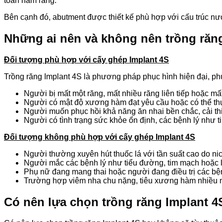
toàn hàm răng.
Bên cạnh đó, abutment được thiết kế phù hợp với cấu trúc n
Những ai nên và không nên trồng răn
Đối tượng phù hợp với cấy ghép Implant 4S
Trồng răng Implant 4S là phương pháp phục hình hiện đại, phù
Người bị mất một răng, mất nhiều răng liên tiếp hoặc mấ
Người có mật độ xương hàm đạt yêu cầu hoặc có thể thự
Người muốn phục hồi khả năng ăn nhai bền chắc, cải t
Người có tình trạng sức khỏe ổn định, các bệnh lý như ti
Đối tượng không phù hợp với cấy ghép Implant 4S
Người thường xuyên hút thuốc lá với tần suất cao do ni
Người mắc các bệnh lý như tiểu đường, tim mạch hoặc
Phụ nữ đang mang thai hoặc người đang điều trị các bệ
Trường hợp viêm nha chu nặng, tiêu xương hàm nhiều n
Có nên lựa chọn trồng răng Implant 