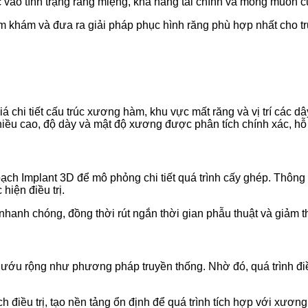
 vào tình trạng răng miệng, khả năng tài chính và mong muốn c
hăm khám và đưa ra giải pháp phục hình răng phù hợp nhất cho 
hi tiết cấu trúc xương hàm, khu vực mất răng và vị trí các dây
ều cao, độ dày và mật độ xương được phân tích chính xác, hỗ tr
 Implant 3D để mô phỏng chi tiết quá trình cấy ghép. Thông qua
hiện điều trị.
hanh chóng, đồng thời rút ngắn thời gian phẫu thuật và giảm th
 nướu rộng như phương pháp truyền thống. Nhờ đó, quá trình đi
ạch điều trị, tạo nền tảng ổn định để quá trình tích hợp với xươn