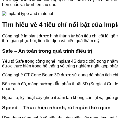
bền chắc và tự nhiên lâu dài.
Tìm hiểu về 4 tiêu chí nổi bật của Imp
Công nghệ Implant được hình thành từ bốn tiêu chí cốt lõi gồm
thời gian phục hồi, tính ổn định và hiệu quả thẩm mỹ.
Safe – An toàn trong quá trình điều trị
Yếu tố Safe trong công nghệ Implant 4S được chú trọng nhằm đ
được thực hiện trong hệ thống vô trùng nghiêm ngặt, góp phần
Công nghệ CT Cone Beam 3D được sử dụng để phân tích chi tiết
Bên cạnh đó, máng hướng dẫn phẫu thuật 3D (Surgical Guide)
quanh.
Ngoài ra, kỹ thuật cấy ghép ít xâm lấn không cần lật vạt giú
Speed – Thực hiện nhanh, rút ngắn thời gian
Ứng dụng công nghệ số hiện đại giúp việc cấy ghép Implant 4S 