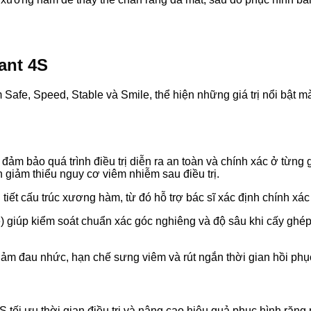
lant 4S
 Safe, Speed, Stable và Smile, thể hiện những giá trị nổi bật m
ảm bảo quá trình điều trị diễn ra an toàn và chính xác ở từng 
 giảm thiểu nguy cơ viêm nhiễm sau điều trị.
 cấu trúc xương hàm, từ đó hỗ trợ bác sĩ xác định chính xác vị
 giúp kiểm soát chuẩn xác góc nghiêng và độ sâu khi cấy ghé
p giảm đau nhức, hạn chế sưng viêm và rút ngắn thời gian hồi p
tối ưu thời gian điều trị và nâng cao hiệu quả phục hình răng 