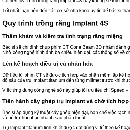
Có nên lựa chọn trồng răng Implant 4S hay không sẽ tùy thuộc
Tốt nhất, bạn nên đến các cơ sở nha khoa uy tín để bác sĩ t
Quy trình trồng răng Implant 4S
Thăm khám và kiểm tra tình trạng răng miệng
Bác sĩ sẽ chỉ định chụp phim CT Cone Beam 3D nhằm đánh giá c
Nhờ công nghệ hình ảnh ba chiều hiện đại, các thông số về chi
Lên kế hoạch điều trị cá nhân hóa
Dữ liệu từ phim CT sẽ được tích hợp vào phần mềm lập kế hoạch
độ sâu của trụ Implant titanium đến từng milimet trước khi thực 
Việc ứng dụng công nghệ số này giúp tối ưu tiêu chí Speed – n
Tiến hành cấy ghép trụ Implant và chờ tích hợp
Bác sĩ áp dụng kỹ thuật cấy ghép hiện đại, hạn chế việc rạch
và hỗ trợ hồi phục nhanh sau phẫu thuật.
Trụ Implant titanium tinh khiết được đặt đúng vị trí theo kế ho