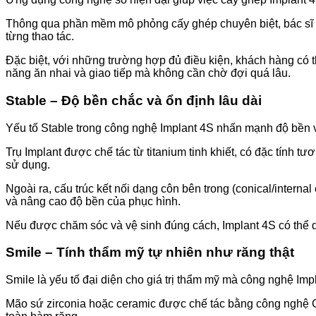
Thông qua phần mềm mô phỏng cấy ghép chuyên biệt, bác sĩ có th
từng thao tác.
Đặc biệt, với những trường hợp đủ điều kiện, khách hàng có t
năng ăn nhai và giao tiếp mà không cần chờ đợi quá lâu.
Stable – Độ bền chắc và ổn định lâu dài
Yếu tố Stable trong công nghệ Implant 4S nhấn mạnh độ bền vữn
Trụ Implant được chế tác từ titanium tinh khiết, có đặc tính 
sử dụng.
Ngoài ra, cấu trúc kết nối dạng côn bên trong (conical/interna
và nâng cao độ bền của phục hình.
Nếu được chăm sóc và vệ sinh đúng cách, Implant 4S có thể duy
Smile – Tính thẩm mỹ tự nhiên như răng thật
Smile là yếu tố đại diện cho giá trị thẩm mỹ mà công nghệ Im
Mão sứ zirconia hoặc ceramic được chế tác bằng công nghệ C