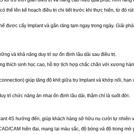
ể lên kế hoạch điều trị chi tiết trước khi thực hiện, từ đó rút
hể được cấy Implant và gắn răng tạm ngay trong ngày. Giải phá
g và khả năng duy trì sự ổn định lâu dài sau điều trị.
tương thích sinh học cao, hỗ trợ tích hợp chắc chắn với xương hà
l connection) giúp tăng độ khít giữa trụ Implant và khớp nối, hạn
 trì chức năng ăn nhai ổn định lâu dài, thậm chí là suốt đời.
plant 4S hướng đến, giúp khách hàng sở hữu nụ cười tự nhiên v
AD/CAM hiện đại, mang lại màu sắc, độ bóng và độ trong mờ g