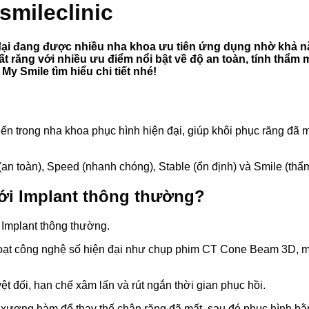
smileclinic
 đại đang được nhiều nha khoa ưu tiên ứng dụng nhờ khả 
 răng với nhiều ưu điểm nổi bật về độ an toàn, tính thẩm m
y Smile tìm hiểu chi tiết nhé!
iến trong nha khoa phục hình hiện đại, giúp khôi phục răng đã 
n toàn), Speed (nhanh chóng), Stable (ổn định) và Smile (thẩm 
với Implant thông thường?
 Implant thông thường.
loạt công nghệ số hiện đại như chụp phim CT Cone Beam 3D, m
ệt đối, hạn chế xâm lấn và rút ngắn thời gian phục hồi.
o xương hàm để thay thế chân răng đã mất, sau đó phục hình bằ