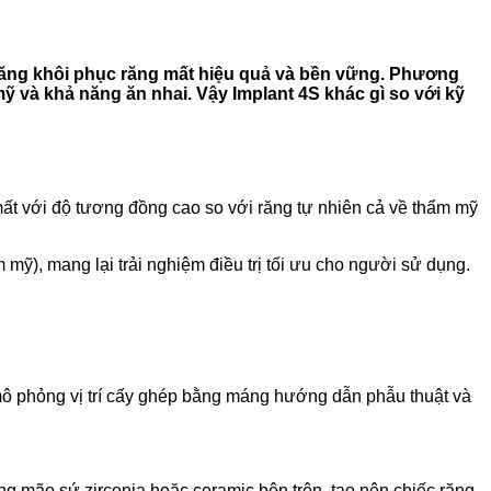
năng khôi phục răng mất hiệu quả và bền vững. Phương
ỹ và khả năng ăn nhai. Vậy Implant 4S khác gì so với kỹ
mất với độ tương đồng cao so với răng tự nhiên cả về thẩm mỹ
mỹ), mang lại trải nghiệm điều trị tối ưu cho người sử dụng.
ô phỏng vị trí cấy ghép bằng máng hướng dẫn phẫu thuật và
ng mão sứ zirconia hoặc ceramic bên trên, tạo nên chiếc răng