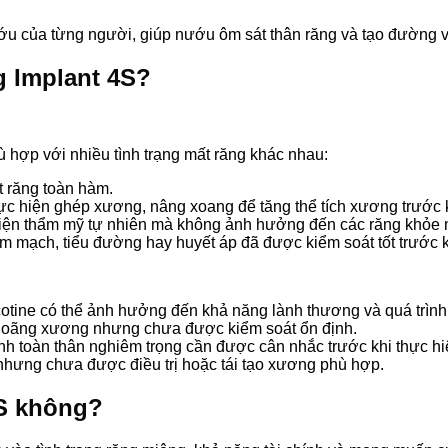
ướu của từng người, giúp nướu ôm sát thân răng và tạo đường v
g Implant 4S?
 hợp với nhiều tình trạng mất răng khác nhau:
t răng toàn hàm.
c hiện ghép xương, nâng xoang để tăng thể tích xương trước 
hiện thẩm mỹ tự nhiên mà không ảnh hưởng đến các răng khỏe
m mạch, tiểu đường hay huyết áp đã được kiểm soát tốt trước khi
cotine có thể ảnh hưởng đến khả năng lành thương và quá trình
 loãng xương nhưng chưa được kiểm soát ổn định.
nh toàn thân nghiêm trọng cần được cân nhắc trước khi thực hi
hưng chưa được điều trị hoặc tái tạo xương phù hợp.
4S không?