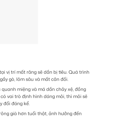
vị trí mất răng sẽ dần bị tiêu. Quá trình
gầy gò, lõm sâu và mất cân đối.
 da quanh miệng và má dần chảy xệ, đồng
ó vai trò định hình dáng môi, thì môi sẽ
y đổi đáng kể.
ông già hơn tuổi thật, ảnh hưởng đến