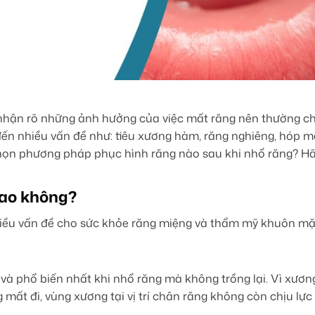
nhận rõ những ảnh hưởng của việc mất răng nên thường ch
ến nhiều vấn đề như: tiêu xương hàm, răng nghiêng, hóp má
ọn phương pháp phục hình răng nào sau khi nhổ răng? Hãy
sao không?
hiều vấn đề cho sức khỏe răng miệng và thẩm mỹ khuôn mặ
à phổ biến nhất khi nhổ răng mà không trồng lại. Vì xươn
ng mất đi, vùng xương tại vị trí chân răng không còn chịu lự