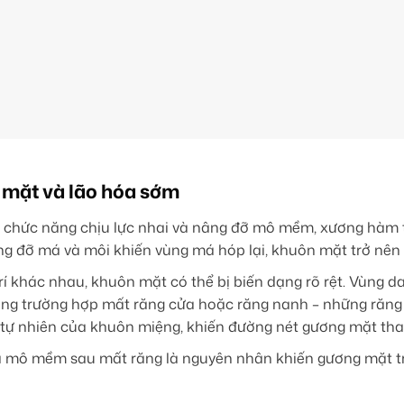
mặt và lão hóa sớm
 chức năng chịu lực nhai và nâng đỡ mô mềm, xương hàm tại 
ng đỡ má và môi khiến vùng má hóp lại, khuôn mặt trở nên 
rí khác nhau, khuôn mặt có thể bị biến dạng rõ rệt. Vùng
ong trường hợp mất răng cửa hoặc răng nanh – những răng c
n tự nhiên của khuôn miệng, khiến đường nét gương mặt tha
à mô mềm sau mất răng là nguyên nhân khiến gương mặt tr