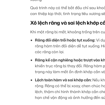
Quá trình này có thể bắt đầu chỉ sau khoả
can thiệp kịp thời, tình trạng tiêu xương
Xô lệch răng và sai lệch khớp c
Khi một răng bị mất, khoảng trống trên cu
Răng đối diện trồi hoặc tụt xuống:
Ví dụ
răng hàm trên đối diện dễ tụt xuống. 
các răng còn lại.
Răng kế cận nghiêng hoặc trượt vào k
khiến trục răng bị thay đổi. Răng hàm p
trạng này làm mất ổn định khớp cắn và
Lệch toàn hàm và sai khớp cắn:
Nếu khô
rộng. Răng có thể bị xoay, chen chúc h
lệch, thậm chí hình thành khớp cắn ch
hạn chế vận động và ảnh hưởng đến sứ