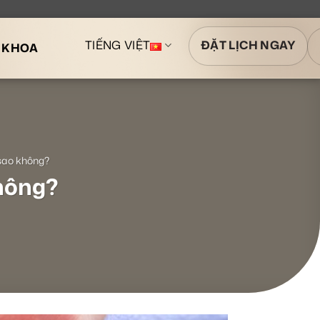
TIẾNG VIỆT
ĐẶT LỊCH NGAY
A KHOA
 sao không?
không?