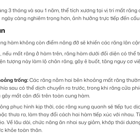
ng 3 tháng và sau 1 năm, thể tích xương tại vị trí mất răn
 sẽ ngày càng nghiêm trọng hơn, ảnh hưởng trực tiếp đến cấ
ắn
ng hàm không còn điểm nâng đỡ sẽ khiến các răng lân cận và
, nếu mất răng ở hàm trên, răng hàm dưới đối diện có thể tr
Hiện tượng này làm lộ chân răng, gây ê buốt, tăng nguy cơ
hoảng trống:
Các răng nằm hai bên khoảng mất răng thường
hía sau có thể dịch chuyển ra trước, trong khi răng cửa phí
 gây mất cân đối trên toàn cung hàm.
ng phục hình kịp thời, các răng xung quanh sẽ tiếp tục dịc
oặc thưa ra, làm thay đổi cách hai hàm tiếp xúc với nhau. 
éo. Về lâu dài, chức năng ăn nhai suy giảm, khớp thái dươ
c khỏe toàn thân.