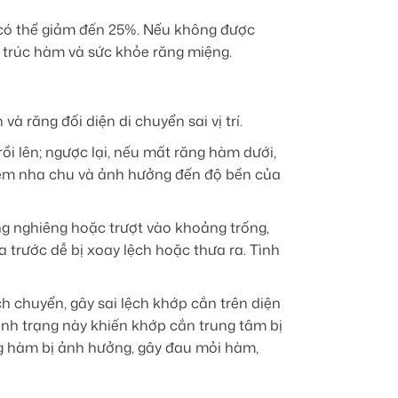
g có thể giảm đến 25%. Nếu không được
u trúc hàm và sức khỏe răng miệng.
 răng đối diện di chuyển sai vị trí.
ồi lên; ngược lại, nếu mất răng hàm dưới,
 viêm nha chu và ảnh hưởng đến độ bền của
 nghiêng hoặc trượt vào khoảng trống,
a trước dễ bị xoay lệch hoặc thưa ra. Tình
h chuyển, gây sai lệch khớp cắn trên diện
Tình trạng này khiến khớp cắn trung tâm bị
ng hàm bị ảnh hưởng, gây đau mỏi hàm,