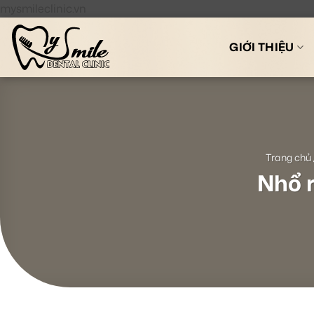
Bỏ
mysmileclinic.vn
qua
nội
GIỚI THIỆU
dung
Trang chủ
Nhổ r