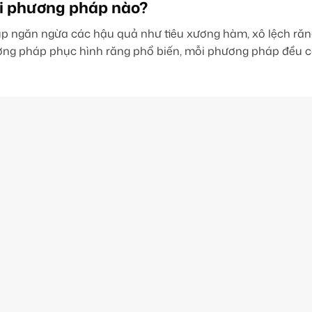
ại phương pháp nào?
 giúp ngăn ngừa các hậu quả như tiêu xương hàm, xô lệch r
ơng pháp phục hình răng phổ biến, mỗi phương pháp đều c