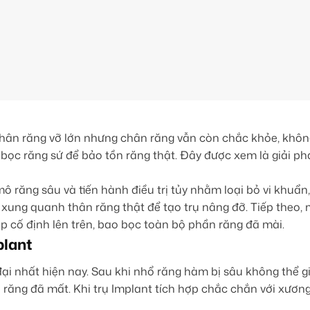
thân răng vỡ lớn nhưng chân răng vẫn còn chắc khỏe, khô
p bọc răng sứ để bảo tồn răng thật. Đây được xem là giải phá
mô răng sâu và tiến hành điều trị tủy nhằm loại bỏ vi khuẩn
 xung quanh thân răng thật để tạo trụ nâng đỡ. Tiếp theo,
p cố định lên trên, bao bọc toàn bộ phần răng đã mài.
plant
i nhất hiện nay. Sau khi nhổ răng hàm bị sâu không thể giữ
răng đã mất. Khi trụ Implant tích hợp chắc chắn với xương