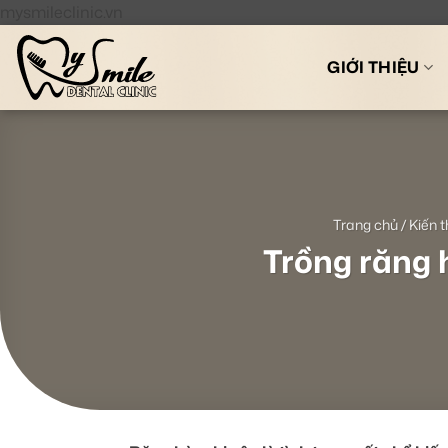
Bỏ
mysmileclinic.vn
qua
nội
GIỚI THIỆU
dung
Trang chủ
/
Kiến 
Trồng răng 