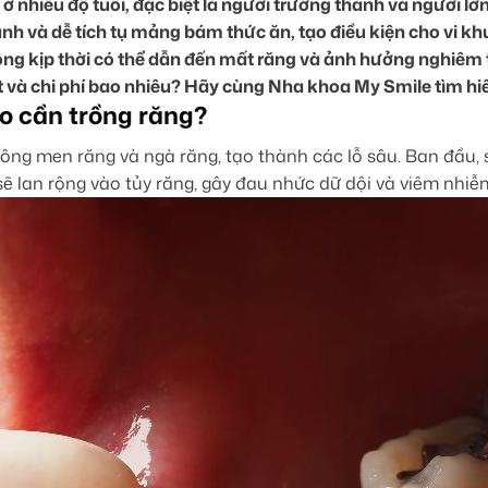
n ở nhiều độ tuổi, đặc biệt là người trưởng thành và người 
h và dễ tích tụ mảng bám thức ăn, tạo điều kiện cho vi khu
không kịp thời có thể dẫn đến mất răng và ảnh hưởng nghiêm
và chi phí bao nhiêu? Hãy cùng Nha khoa My Smile tìm hiểu
ào cần trồng răng?
ông men răng và ngà răng, tạo thành các lỗ sâu. Ban đầu, 
ẽ lan rộng vào tủy răng, gây đau nhức dữ dội và viêm nhiễ