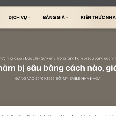
DỊCH VỤ
BẢNG GIÁ
KIẾN THỨC NH
thức nha khoa
/
Báo chí - Sự kiện
/
Trồng răng hàm bị sâu bằng cách nà
hàm bị sâu bằng cách nào, gi
ĐĂNG VÀO
20/01/2026
BỞI
MY SMILE NHA KHOA