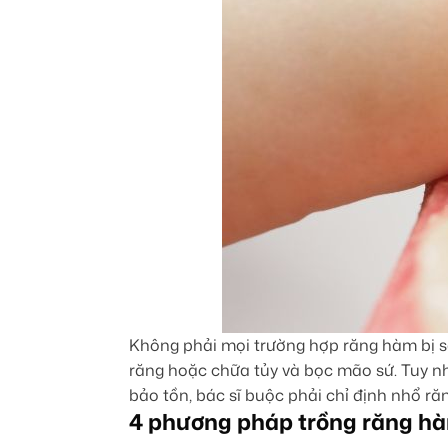
Không phải mọi trường hợp răng hàm bị sâ
răng hoặc chữa tủy và bọc mão sứ. Tuy nh
bảo tồn, bác sĩ buộc phải chỉ định nhổ răn
4 phương pháp trồng răng hàm