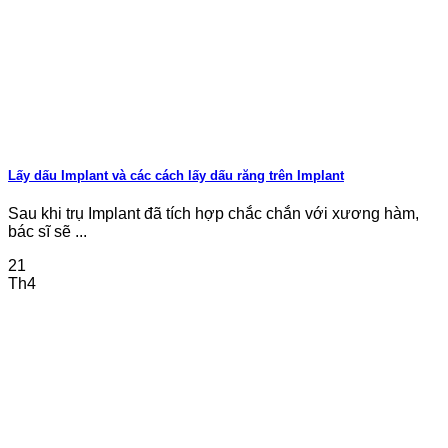
Lấy dấu Implant và các cách lấy dấu răng trên Implant
Sau khi trụ Implant đã tích hợp chắc chắn với xương hàm,
bác sĩ sẽ ...
21
Th4