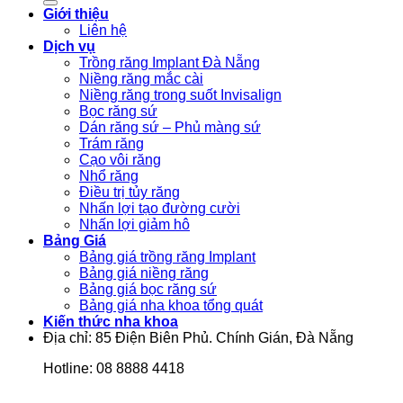
Giới thiệu
Liên hệ
Dịch vụ
Trồng răng Implant Đà Nẵng
Niềng răng mắc cài
Niềng răng trong suốt Invisalign
Bọc răng sứ
Dán răng sứ – Phủ màng sứ
Trám răng
Cạo vôi răng
Nhổ răng
Điều trị tủy răng
Nhấn lợi tạo đường cười
Nhấn lợi giảm hô
Bảng Giá
Bảng giá trồng răng Implant
Bảng giá niềng răng
Bảng giá bọc răng sứ
Bảng giá nha khoa tổng quát
Kiến thức nha khoa
Địa chỉ: 85 Điện Biên Phủ. Chính Gián, Đà Nẵng
Hotline: 08 8888 4418