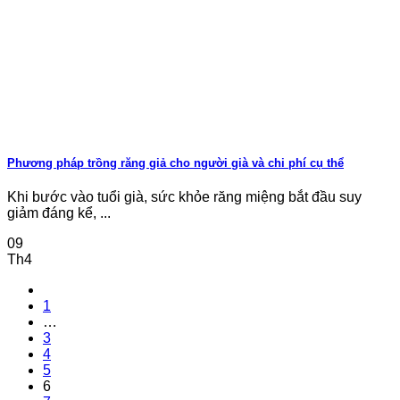
Phương pháp trồng răng giả cho người già và chi phí cụ thể
Khi bước vào tuổi già, sức khỏe răng miệng bắt đầu suy
giảm đáng kể, ...
09
Th4
1
…
3
4
5
6