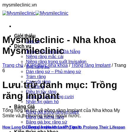
Bỏ
mysmileclinic.vn
qua
nội
dung
Giới thiệu
Mysmileclinic - Nha khoa
Liên hệ
Dịch vụ
Mysmileclinic
Trồng răng Implant Đà Nẵng
Niềng răng mắc cài
Niềng răng trong suốt Invisalign
Trang chủ
/
Kiến thức nha khoa
/
Trồng răng Implant
/
Trang
Bọc răng sứ
6
Dán răng sứ – Phủ màng sứ
Trám răng
Cạo vôi răng
Lưu trữ danh mục:
Trồng
Nhổ răng
Điều trị tủy răng
răng Implant
Nhấn lợi tạo đường cười
Nhấn lợi giảm hô
Bảng Giá
Tổng hợp tin tức về trồng răng Implant của Nha khoa My
Bảng giá trồng răng Implant
Smile và thị trường trong ngoài nước.
Bảng giá niềng răng
Bảng giá bọc răng sứ
Bảng giá nha khoa tổng quát
How Long Do Dental Implants Last? Tips to Prolong Their Lifespan
Kiến thức nha khoa