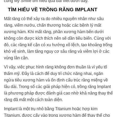
cùng My Smile tìm hiểu qua bài viết dưới đây.
TÌM HIỂU VỀ TRỒNG RĂNG IMPLANT
Mất răng có thể xảy ra do nhiều nguyên nhân như sâu
răng, viêm nướu, chấn thương hoặc các bệnh lý mất
xương hàm. Khi mất răng, phần xương hàm bên dưới
không còn được kích thích nên sẽ dần tiêu biến. Cùng với
đó, các răng kế cận có xu hướng xô lệch, tạo khoảng trống
khó vệ sinh, làm tăng nguy cơ sâu răng và viêm lợi ở các
vùng lân cận.
Vì vậy, việc phục hình răng không đơn thuần là vì yếu tố
thẩm mỹ. Đây là cách để duy trì chức năng nhai, ngăn
ngừa tiêu xương hàm và ổn định cấu trúc răng miệng về
lâu dài. Trong số các giải pháp hiện có, trồng răng Implant
là phương pháp được đánh giá cao nhờ khả năng thay thế
răng đã mất một cách toàn diện.
Implant là một trụ nhỏ bằng Titanium hoặc hợp kim
Titanium, được cấy vào trong xương hàm để thay thế cho