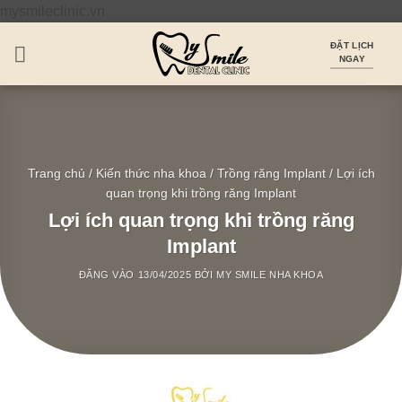
Bỏ
mysmileclinic.vn
qua
ĐẶT LỊCH
nội
NGAY
dung
Trang chủ
/
Kiến thức nha khoa
/
Trồng răng Implant
/
Lợi ích
quan trọng khi trồng răng Implant
Lợi ích quan trọng khi trồng răng
Implant
ĐĂNG VÀO
13/04/2025
BỞI
MY SMILE NHA KHOA