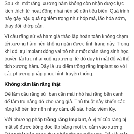
Sau khi mất răng, xương hàm không còn nhận được lực
kích thích từ hoạt động nhai nên sẽ dần tiêu biến. Quá trình
này gây hậu quả nghiêm trọng như hóp má, lão hóa sớm,
thay đổi khớp cắn.
Vì cầu răng sứ và hàm giả tháo lắp hoàn toàn không chạm
tới xương hàm nên không ngăn được tình trạng này. Trong
khi đó, trụ Implant đóng vai trò như một chân răng sinh học,
truyền tải lực nhai xuống xương, từ đó duy trì mật độ và thể
tích xương hàm. Đây là ưu điểm trồng răng Implant so với
các phương pháp phục hình truyền thống.
Không xâm lấn răng thật
Để làm cầu răng sứ, bạn cần mài nhỏ hai răng bên cạnh
để làm trụ nâng đỡ cho răng giả. Thủ thuật này khiến các
răng kế bên trở nên nhạy cảm, dễ sâu hoặc viêm tủy.
Với phương pháp
trồng răng Implant
, ở vị trí của răng bị
mất sẽ được trồng độc lập bằng một trụ cắm vào xương.